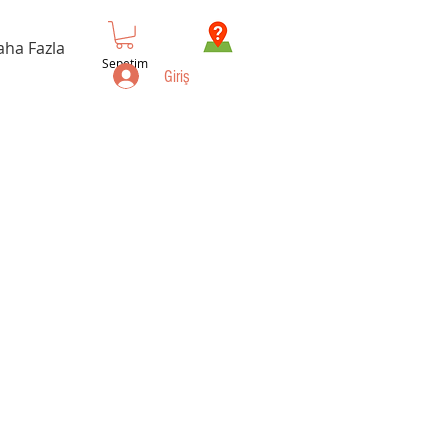
aha Fazla
Sepetim
Giriş