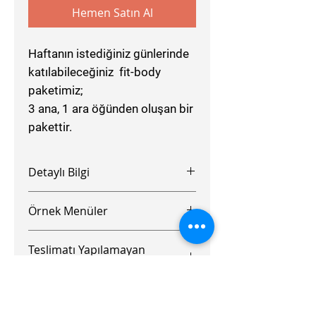
Hemen Satın Al
Haftanın istediğiniz günlerinde
katılabileceğiniz fit-body
paketimiz;
3 ana, 1 ara öğünden oluşan bir
pakettir.
Detaylı Bilgi
Paketlerimize
Whatsapp
Örnek Menüler
motivasyo
n
grubuna katılım ve
online diyet takip
hizmeti,
adrese
Kahvaltı
teslim
ve
KDV
dahildir.
Teslimatı Yapılamayan
Kuru Meyveli Yulaf +
Adrese teslimat saatleri sabah
Bölgeler
ag
06:30 - 08:00
Laktozsuz Süt
olacaktır.
AVRUPA
Programımız çölyak için uygun
Arnavutköy - Barış Mah.
değildir.