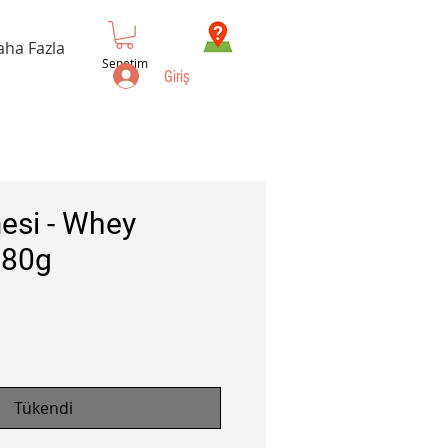
aha Fazla
Sepetim
Giriş
mesi - Whey
180g
Tükendi