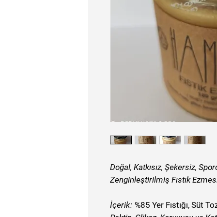
Doğal, Katkısız, Şekersiz, Spor
Zenginleştirilmiş Fıstık Ezmesi
İçerik
:
%85 Yer Fıstığı, Süt To