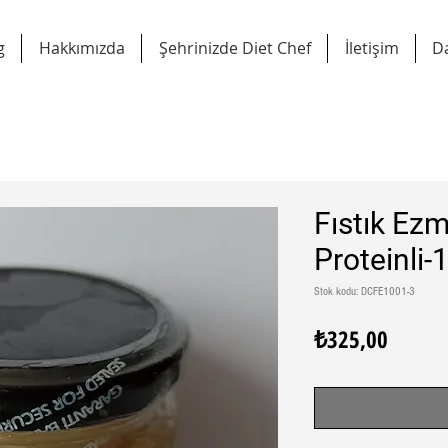
g
Hakkımızda
Şehrinizde Diet Chef
İletişim
D
Fıstık Ez
Proteinli-
Stok kodu: DCFE1001-3
Fiyat
₺325,00