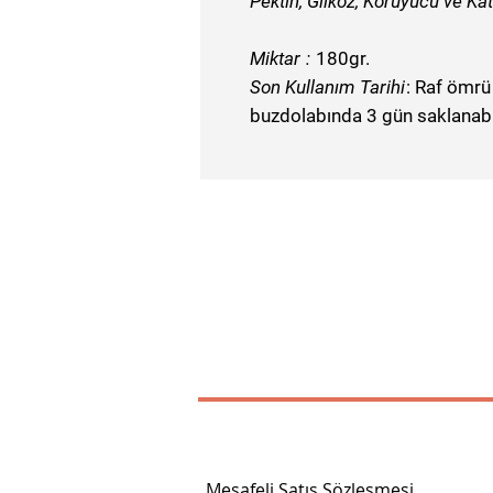
Pektin, Glikoz, Koruyucu ve K
Miktar
:
180gr.
Son Kullanım Tarihi
:
Raf ömrü 
buzdolabında 3 gün saklanabil
Mesafeli Satış Sözleşmesi