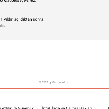
atkı Maddesi İçermez.
1 yıldır, açıldıktan sonra
ir.
© 2020 by Quizbound inc.
Gizlilik ve Güvenlik
İptal, İade ve Cayma Hakları