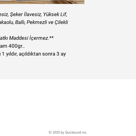
siz, Şeker İlavesiz, Yüksek Lif,
aolu, Ballı, Pekmezli ve Çilekli
Katkı Maddesi İçermez.**
lam 400gr..
 1 yıldır, açıldıktan sonra 3 ay
© 2020 by Quizbound inc.