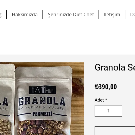
g
Hakkımızda
Şehrinizde Diet Chef
İletişim
D
Granola S
Fiyat
₺390,00
Adet
*