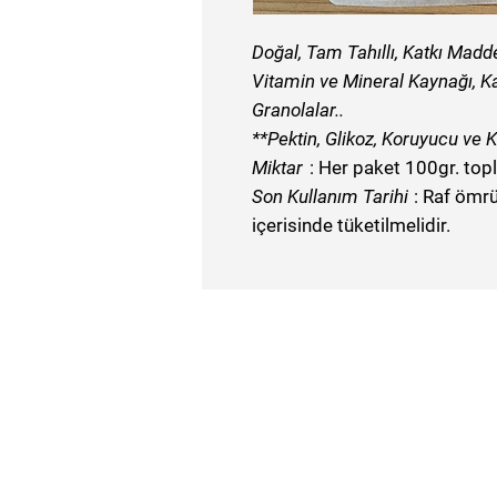
Doğal, Tam Tahıllı, Katkı Madde
V
itamin ve Mineral Kaynağı, Kak
Granolalar..
**Pektin, Glikoz, Koruyucu ve 
Miktar
: Her paket 100gr. top
Son Kullanım Tarihi
: Raf ömrü
içerisinde tüketilmelidir.