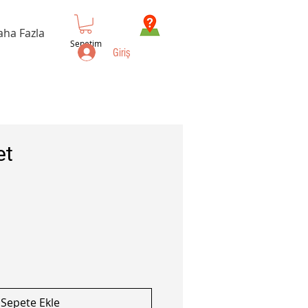
aha Fazla
Sepetim
Giriş
et
Sepete Ekle