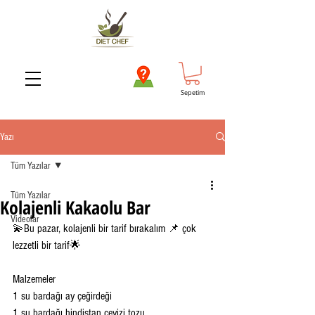
Sepetim
Yazı
Tüm Yazılar
Tüm Yazılar
Kolajenli Kakaolu Bar
Videolar
💫Bu pazar, kolajenli bir tarif bırakalım 📌 çok 
lezzetli bir tarif🌟 
Malzemeler 
1 su bardağı ay çeğirdeği
1 su bardağı hindistan cevizi tozu