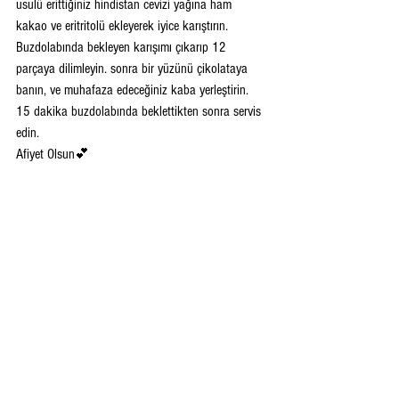
usulü erittiğiniz hindistan cevizi yağına ham 
kakao ve eritritolü ekleyerek iyice karıştırın. 
Buzdolabında bekleyen karışımı çıkarıp 12 
parçaya dilimleyin. sonra bir yüzünü çikolataya 
banın, ve muhafaza edeceğiniz kaba yerleştirin. 
15 dakika buzdolabında beklettikten sonra servis 
edin.
Afiyet Olsun💕