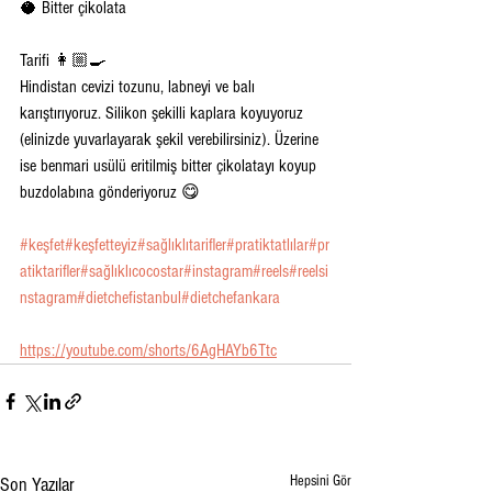
🥥 Bitter çikolata 
Tarifi 👩🏼‍🍳
Hindistan cevizi tozunu, labneyi ve balı 
karıştırıyoruz. Silikon şekilli kaplara koyuyoruz 
(elinizde yuvarlayarak şekil verebilirsiniz). Üzerine 
ise benmari usülü eritilmiş bitter çikolatayı koyup 
buzdolabına gönderiyoruz 😋
#keşfet
#keşfetteyiz
#sağlıklıtarifler
#pratiktatlılar
#pr
atiktarifler
#sağlıklıcocostar
#instagram
#reels
#reelsi
nstagram
#dietchefistanbul
#dietchefankara
https://youtube.com/shorts/6AgHAYb6Ttc
Hepsini Gör
Son Yazılar