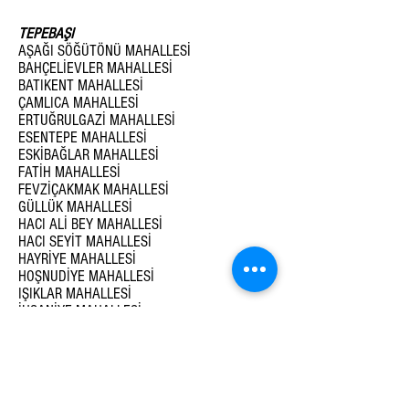
TEPEBAŞI
AŞAĞI SÖĞÜTÖNÜ MAHALLESİ
BAHÇELİEVLER MAHALLESİ
BATIKENT MAHALLESİ
ÇAMLICA MAHALLESİ
ERTUĞRULGAZİ MAHALLESİ
ESENTEPE MAHALLESİ
ESKİBAĞLAR MAHALLESİ
FATİH MAHALLESİ
FEVZİÇAKMAK MAHALLESİ
GÜLLÜK MAHALLESİ
HACI ALİ BEY MAHALLESİ
HACI SEYİT MAHALLESİ
HAYRİYE MAHALLESİ
HOŞNUDİYE MAHALLESİ
IŞIKLAR MAHALLESİ
İHSANİYE MAHALLESİ
KUMLUBEL MAHALLESİ
MAMURE MAHALLESİ
MERKEZ YENİ MAHALLESİ
MUSTAFA KEMAL PAŞA MAHALLESİ
ÖMERAĞA MAHALLESİ