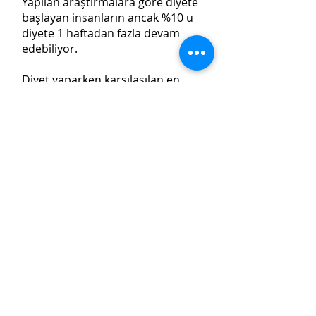
Yapılan araştırmalara göre diyete
başlayan insanların ancak %10 u
diyete 1 haftadan fazla devam
edebiliyor.
Diyet yaparken karşılaşılan en
önemli zorluklardan bir tanesi de
yoğun iş temposunda yemek
hazırlamak için zaman
bulamamaktır.
Diyet yapan birisi yemek listesine
sahip olsa da zamansızlık ve
gerekli malzemeleri temin edip
hazırlamakta sıkıntı yaşadığı için
diyeti devam ettirememektedir ve
sonuç olarak diyet ulaşılması güç
bir hedef haline gelmektedir.
Diet Chef ailesi olarak,
sunduğumuz paketler ve