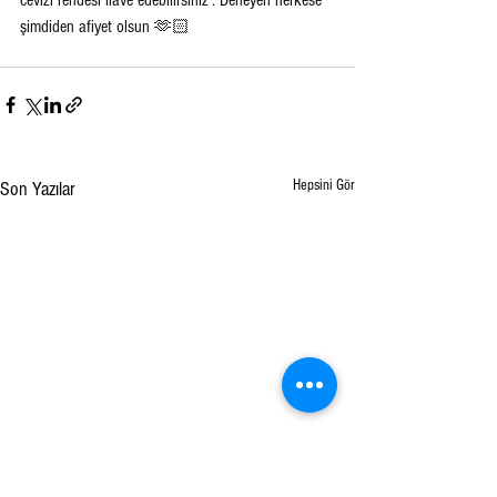
cevizi rendesi ilave edebilirsiniz . Deneyen herkese 
şimdiden afiyet olsun 🫶🏻
Hepsini Gör
Son Yazılar