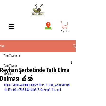
Sepetim
Yazı
Tüm Yazılar
Tüm Yazılar
Reyhan Şerbetinde Tatlı Elma
Videolar
Dolması 🍏🍯
https://video.wixstatic.com/video/1e799a_363e05f89c
4b45ce93ccf7b75c8b8db6/720p/mp4/file.mp4